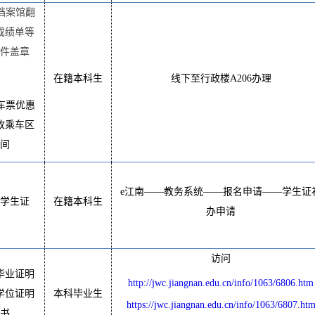
档案馆翻
成绩单等
文件盖章
在籍本科生
线下至行政楼
A206
办理
车票优惠
改乘车区
间
e
江南
——
教务系统
——
报名申请
——
学生证
办学生证
在籍本科生
办申请
访问
毕业证明
http://jwc.jiangnan.edu.cn/info/1063/6806.htm
学位证明
本科毕业生
https://jwc.jiangnan.edu.cn/info/1063/6807.ht
书