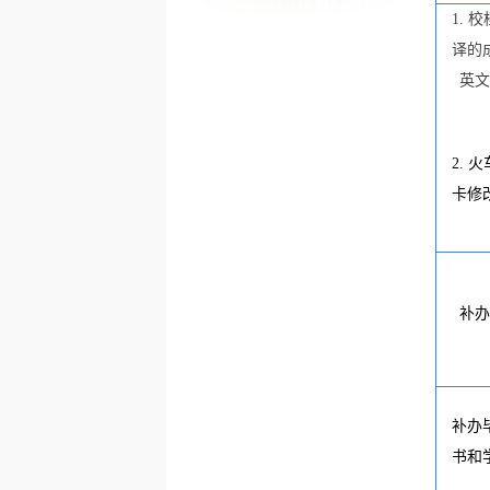
1.
校
译的
英
2.
火
卡修
补
补办
书和