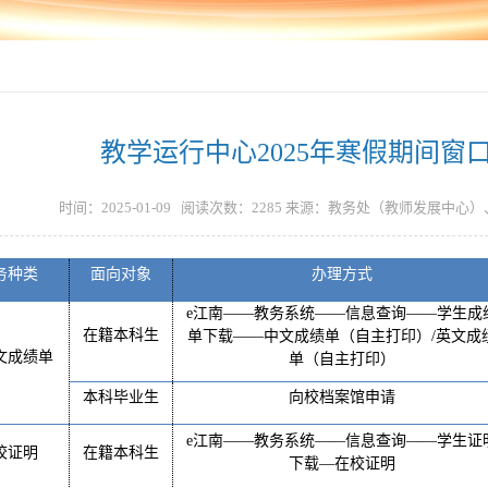
教学运行中心2025年寒假期间窗
时间：2025-01-09 阅读次数：
2285
来源：教务处（教师发展中心）
务种类
面向对象
办理方式
e
江南
——
教务系统
——
信息查询
——
学生成
在籍本科生
单下载
——
中
文成绩单（自主打印）
/
英文成
文成绩单
单（自主打印）
本科
毕业生
向校档案馆申请
e
江南
——
教务系统
——
信息查询
——
学生
证
校证明
在籍
本科生
下载
—
在校证明