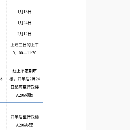
1
月
13
日
1
月
24
日
2
月
1
2
日
上述三日的上午
9
：
00—11:30
线上不定期审
补
核，
开学后
2
月
24
日起可至行政楼
A206
领取
开学后至行政楼
A206
办理
m